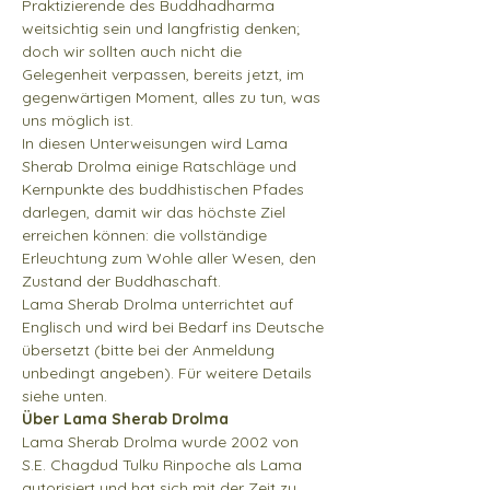
Praktizierende des Buddhadharma 
weitsichtig sein und langfristig denken; 
doch wir sollten auch nicht die 
Gelegenheit verpassen, bereits jetzt, im 
gegenwärtigen Moment, alles zu tun, was 
uns möglich ist.
In diesen Unterweisungen wird Lama 
Sherab Drolma einige Ratschläge und 
Kernpunkte des buddhistischen Pfades 
darlegen, damit wir das höchste Ziel 
erreichen können: die vollständige 
Erleuchtung zum Wohle aller Wesen, den 
Zustand der Buddhaschaft.
Lama Sherab Drolma unterrichtet auf 
Englisch und wird bei Bedarf ins Deutsche 
übersetzt (bitte bei der Anmeldung 
unbedingt angeben). Für weitere Details 
siehe unten.
Über Lama Sherab Drolma
Lama Sherab Drolma wurde 2002 von 
S.E. Chagdud Tulku Rinpoche als Lama 
autorisiert und hat sich mit der Zeit zu 