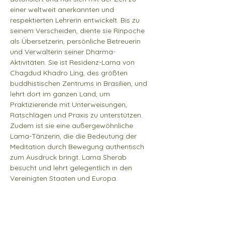
einer weltweit anerkannten und 
respektierten Lehrerin entwickelt. Bis zu 
seinem Verscheiden, diente sie Rinpoche 
als Übersetzerin, persönliche Betreuerin 
und Verwalterin seiner Dharma-
Aktivitäten. Sie ist Residenz-Lama von 
Chagdud Khadro Ling, des größten 
buddhistischen Zentrums in Brasilien, und 
lehrt dort im ganzen Land, um 
Praktizierende mit Unterweisungen, 
Ratschlägen und Praxis zu unterstützen. 
Zudem ist sie eine außergewöhnliche 
Lama-Tänzerin, die die Bedeutung der 
Meditation durch Bewegung authentisch 
zum Ausdruck bringt. Lama Sherab 
besucht und lehrt gelegentlich in den 
Vereinigten Staaten und Europa.
Kursgebühren:
 Auf Spendenbasis (die 
Spende wird 
vor
 Veranstaltungsbeginn 
überwiesen)
Zeiten: 