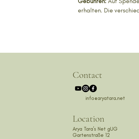
Gebühren:
Auf Spendenb
erhalten. Die verschi
Contact
info@aryatara.net
Location
Arya Tara’s Net gUG
Gartenstraße 12