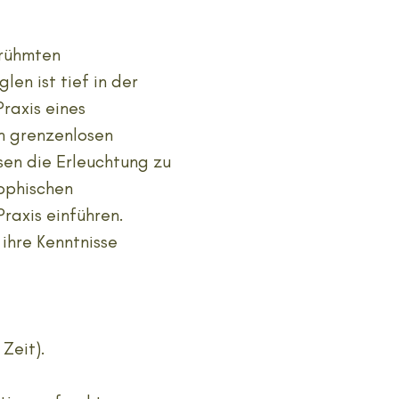
erühmten
en ist tief in der
raxis eines
n grenzenlosen
sen die Erleuchtung zu
ophischen
raxis einführen.
 ihre Kenntnisse
Zeit).