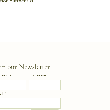
ition aufrecht zu
.
oin our Newsletter
t name
First name
il
*