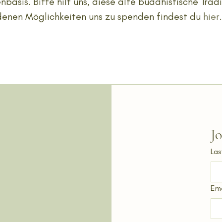
asis. Bitte hilf uns, diese alte buddhistische Trad
edenen Möglichkeiten uns zu spenden findest du
hier
J
Las
Ema