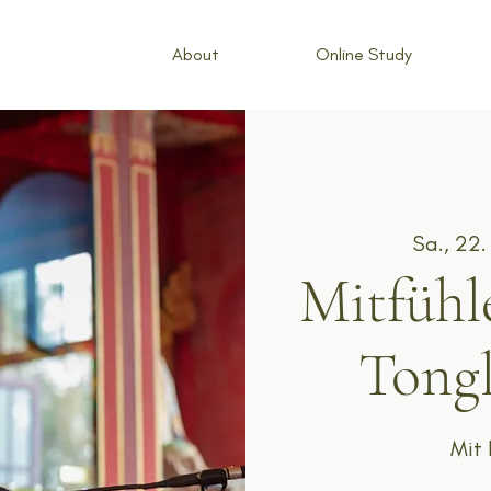
About
Online Study
Sa., 22.
Mitfühl
Tongl
Mit 