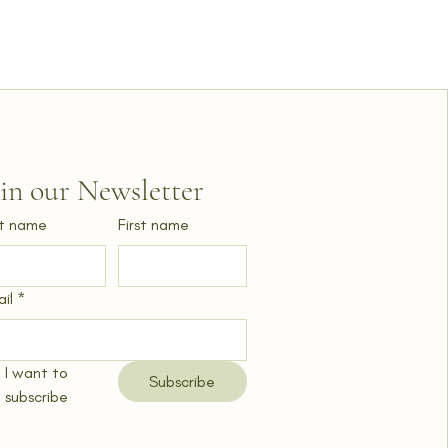
oin our Newsletter
t name
First name
il
*
I want to 
Subscribe
subscribe