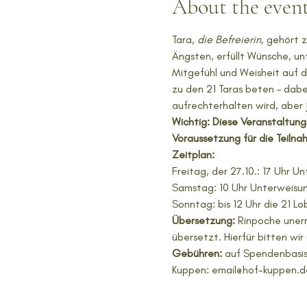
About the even
Tara, 
die Befreierin
, gehört 
Ängsten, erfüllt Wünsche, un
Mitgefühl und Weisheit auf
zu den 21 Taras beten – dab
aufrechterhalten wird, aber
Wichtig: Diese Veranstaltung 
Voraussetzung für die Teilna
Zeitplan: 
Freitag, der 27.10.: 17 Uhr
Samstag: 10 Uhr Unterweisun
Sonntag: bis 12 Uhr die 21 
Übersetzung:
 Rinpoche uner
übersetzt. Hierfür bitten wi
Gebühren:
 auf Spendenbasis
Kuppen: email@hof-kuppen.d