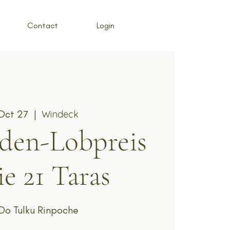
Contact
Login
 Oct 27
  |  
Windeck
den-Lobpreis
ie 21 Taras
Do Tulku Rinpoche