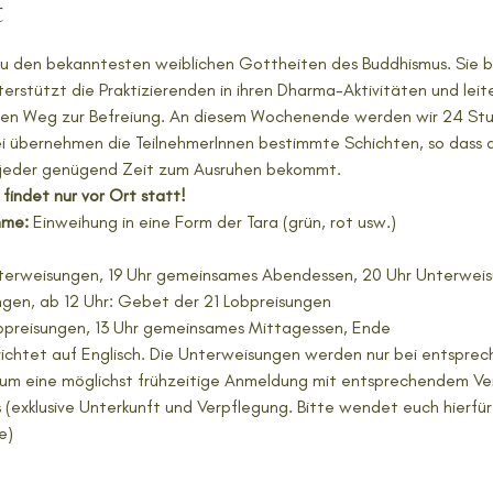
t
zu den bekanntesten weiblichen Gottheiten des Buddhismus. Sie 
terstützt die Praktizierenden in ihren Dharma-Aktivitäten und lei
 den Weg zur Befreiung. An diesem Wochenende werden wir 24 St
ei übernehmen die TeilnehmerInnen bestimmte Schichten, so dass 
 jeder genügend Zeit zum Ausruhen bekommt. 
findet nur vor Ort statt!
hme:
 Einweihung in eine Form der Tara (grün, rot usw.)
 Unterweisungen, 19 Uhr gemeinsames Abendessen, 20 Uhr Unterwei
gen, ab 12 Uhr: Gebet der 21 Lobpreisungen
Lobpreisungen, 13 Uhr gemeinsames Mittagessen, Ende
richtet auf Englisch. Die Unterweisungen werden nur bei entspre
r um eine möglichst frühzeitige Anmeldung mit entsprechendem Ver
 (exklusive Unterkunft und Verpflegung. Bitte wendet euch hierfü
e)