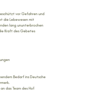
beschützt vor Gefahren und 
tet die Lebewesen mit 
unden lang ununterbrochen 
die Kraft des Gebetes 
sungen
chendem Bedarf ins Deutsche 
merk.  
r an das Team des Hof 