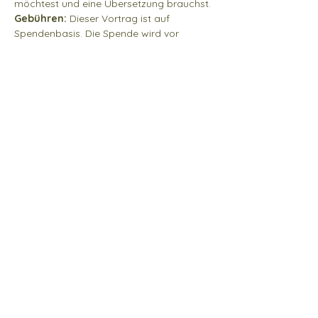
möchtest und eine Übersetzung brauchst.
Gebühren:
 Dieser Vortrag ist auf 
Spendenbasis. Die Spende wird vor 
Veranstaltungsbeginn überwiesen. Bitte 
hilf uns, die alte buddhistische Tradition 
der Spenden aufrecht zu erhalten. 
Join our Newsletter
Last name
First name
Email
*
I want to subscribe