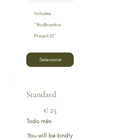
Includes
"Bodhisattva
Project III"
Selecionar
Standard
€ 25
€
25
Todo mês
You will be kindly