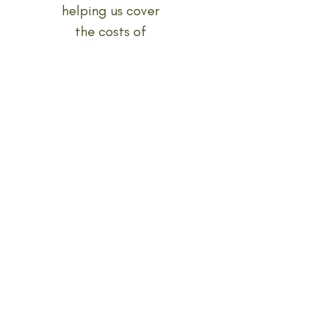
helping us cover
the costs of
offering the
program.
Includes
"Bodhisattva
Project III"
Selecionar