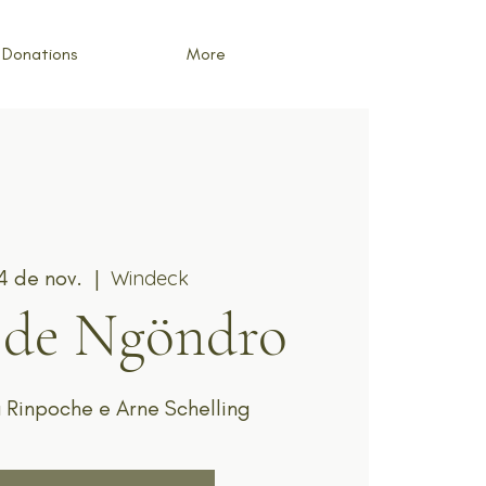
Donations
More
24 de nov.
  |  
Windeck
 de Ngöndro
 Rinpoche e Arne Schelling