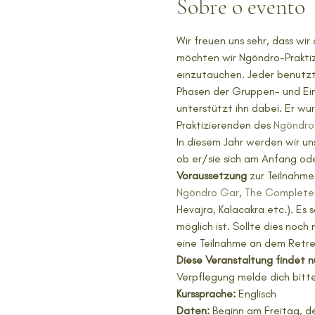
Sobre o evento
Wir freuen uns sehr, dass wi
möchten wir Ngöndro-Praktiz
einzutauchen. Jeder benutzt 
Phasen der Gruppen- und Einz
unterstützt ihn dabei. Er wu
Praktizierenden des 
Ngöndro
In diesem Jahr werden wir uns
ob er/sie sich am Anfang od
Voraussetzung
 zur Teilnahm
Ngöndro Gar
, 
The Complete
Hevajra, Kalacakra etc.). Es 
möglich ist. Sollte dies noc
eine Teilnahme an dem Retrea
Diese Veranstaltung findet nu
Verpflegung melde dich bitt
Kurssprache:
 Englisch
Daten: 
Beginn am Freitag, d