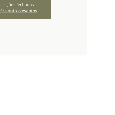
scrições fechadas
fira outros eventos