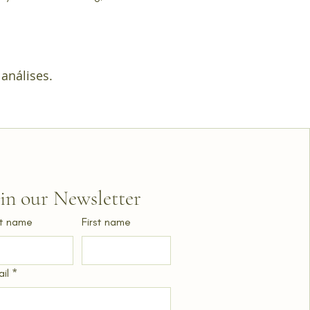
análises.
oin our Newsletter
t name
First name
il
*