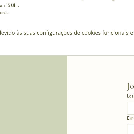
um 13 Uhr.
sis.
vido às suas configurações de cookies funcionais e 
J
Las
Ema