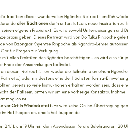
r die Tradition dieses wundervollen Ngöndro-Retreats endlich wiede
ierende 
aller Traditionen
 darin unterstützen, neue Inspiration zu fi
seinen eigenen Praxistext. Es wird sowohl Unterweisungen und Dis
elpraxis geben. Dieses Retreat wird von Do Tulku Rinpoche geleit
rde von Dzongsar Khyentse Rinpoche als Ngöndro-Lehrer autorisier
 Gar
 für Fragen zur Verfügung.
 mit allen Praktiken des Ngöndro beschäftigen – es wird also für j
er Ende der Ansammlungen befindet. 
e an diesem Retreat ist entweder die Teilnahme an einem Ngöndro
 Path
 etc.) oder mindestens eine der höchsten Tantra-Einweihung
sollten bereits so viele Instruktionen erhalten worden sein, dass ei
h nicht der Fall sein, bitten wir um eine vorherige Kontaktaufnahm
t möglich ist. 
r vor Ort in Windeck statt.
 Es wird keine Online-Übertragung ge
e im Hof Kuppen an: email@hof-kuppen.de
en 24.11. um 19 Uhr mit dem Abendessen (erste Belehrung um 20 U