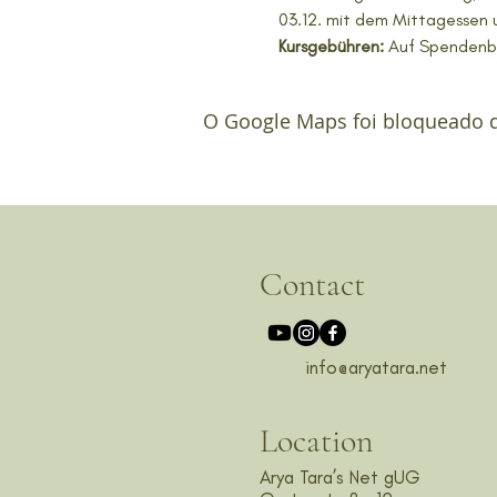
03.12. mit dem Mittagessen 
Kursgebühren: 
Auf Spendenba
O Google Maps foi bloqueado de
Contact
info@aryatara.net
Location
Arya Tara’s Net gUG