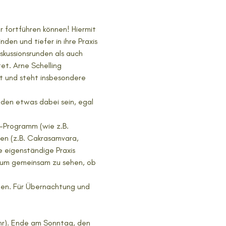
r fortführen können! Hiermit 
nden und tiefer in ihre Praxis 
kussionsrunden als auch 
et. Arne Schelling 
t und steht insbesondere 
eden etwas dabei sein, egal 
-Programm (wie z.B. 
en (z.B. Cakrasamvara, 
ne eigenständige Praxis 
e, um gemeinsam zu sehen, ob 
ben. Für Übernachtung und 
hr). Ende am Sonntag, den 