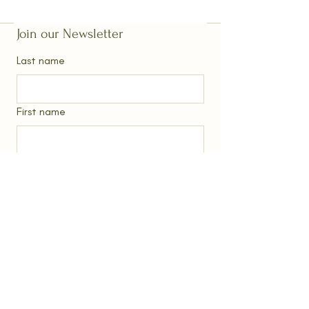
Join our Newsletter
Last name
First name
Email
*
I want to subscribe
Subscribe
©2025 by Arya Tara's Net