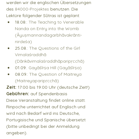
werden wir die englischen Übersetzungen 
des 
84000-Projektes 
benutzen. Die 
Lektüre folgender Sūtras ist geplant:
18.08.: 
The Teaching to Venerable 
Nanda on Entry into the Womb 
(Āyuṣmannanda­garbhāvakrānti­
nirdeśa)
25.08.
: The Questions of the Girl 
Vimalaśraddhā 
(Dārikāvimalaśraddhāparipṛcchā)
01.09.: 
Gayāśīrṣa Hill (Gayāśīrṣa) 
08.09.: 
The Question of Maitreya 
(Maitreya­paripṛcchā)
Zeit: 
17:00 bis 19:00 Uhr (deutsche Zeit!)
Gebühren:
 auf Spendenbasis
Diese Veranstaltung findet online statt. 
Rinpoche unterrichtet auf Englisch und 
wird nach Bedarf wird ins Deutsche, 
Portugisische und Spanische übersetzt 
(bitte unbedingt bei der Anmeldung 
angeben).