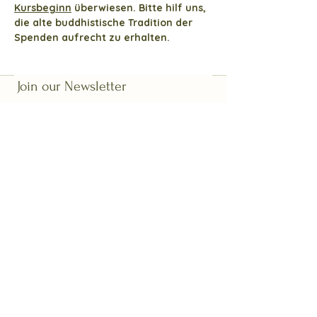
Kursbeginn
 überwiesen. Bitte hilf uns, 
die alte buddhistische Tradition der 
Spenden aufrecht zu erhalten. 
Join our Newsletter
Last name
First name
Email
*
I want to subscribe
Subscribe